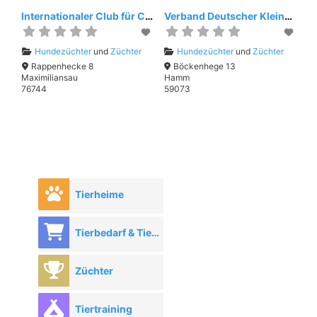
Internationaler Club für Cavalier King Charles Spaniel e.V.
Verband Deutscher Kleinhundezüchter e.V.
Hundezüchter
und
Züchter
Hundezüchter
und
Züchter
Rappenhecke 8
Böckenhege 13
Maximiliansau
Hamm
76744
59073
Tierheime
Tierbedarf & Tierhandel
Züchter
Tiertraining