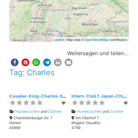
Leaflet
| Map data ©
OpenStreetMap
contributors
Weitersagen und teilen...
Tag: Charles
Cavalier-King-Charles-Spaniel Club Deutschland e.V.
Intern. Club f. Japan-Chin, Peking-Palasthunde und King-Charles-Spaniel 1920 e.V.
Hundezüchter
und
Züchter
Hundezüchter
und
Züchter
Charlottenburger Str. 7
Am Oberhof 7
Herten
Mügeln-Gaudlitz
45699
4769