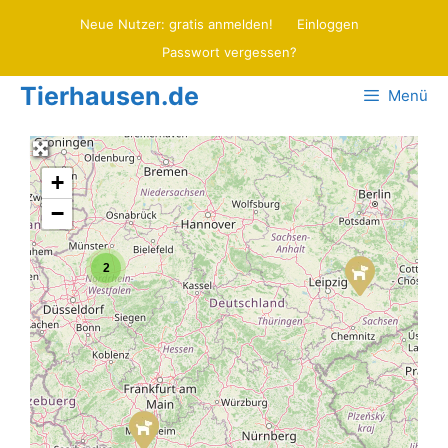
Zum
Neue Nutzer: gratis anmelden!
Einloggen
Inhalt
Passwort vergessen?
springen
Tierhausen.de
Menü
+
−
2