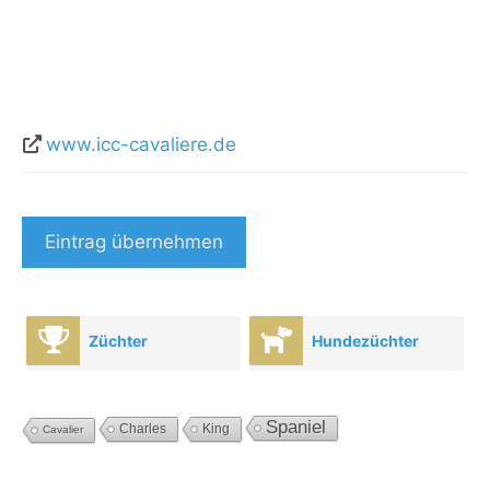
www.icc-cavaliere.de
Eintrag übernehmen
Züchter
Hundezüchter
Spaniel
Charles
King
Cavalier