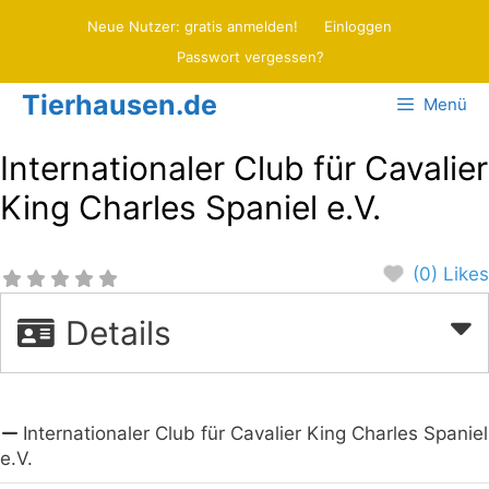
Zum
Neue Nutzer: gratis anmelden!
Einloggen
Inhalt
Passwort vergessen?
springen
Tierhausen.de
Menü
Internationaler Club für Cavalier
King Charles Spaniel e.V.
(0) Likes
Details
Internationaler Club für Cavalier King Charles Spaniel
e.V.