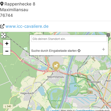
Rappenhecke 8
Maximiliansau
76744
www.icc-cavaliere.de
+
−
Suche durch Eingabetaste starten
Leaflet
| Map data ©
OpenStreetMap
contributors