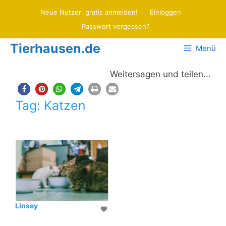
Zum
Neue Nutzer: gratis anmelden!
Einloggen
Inhalt
Passwort vergessen?
springen
Tierhausen.de
Menü
Weitersagen und teilen...
Tag: Katzen
Linsey