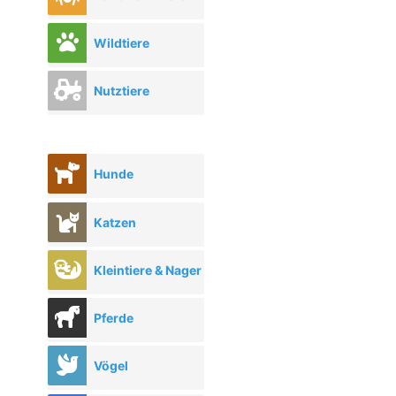
Wildtiere
Nutztiere
Hunde
Katzen
Kleintiere & Nager
Pferde
Vögel