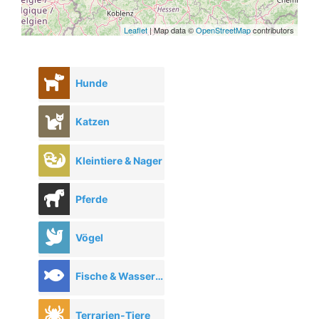
Leaflet
| Map data ©
OpenStreetMap
contributors
Hunde
Katzen
Kleintiere & Nager
Pferde
Vögel
Fische & Wassertiere
Terrarien-Tiere