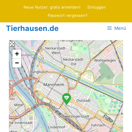
Zum
Neue Nutzer: gratis anmelden!
Einloggen
Inhalt
Passwort vergessen?
springen
Tierhausen.de
Menü
+
−