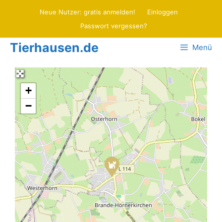
Zum
Neue Nutzer: gratis anmelden!
Einloggen
Inhalt
Passwort vergessen?
springen
Tierhausen.de
Menü
+
−