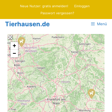
Zum
Neue Nutzer: gratis anmelden!
Einloggen
Inhalt
Passwort vergessen?
springen
Tierhausen.de
Menü
+
−