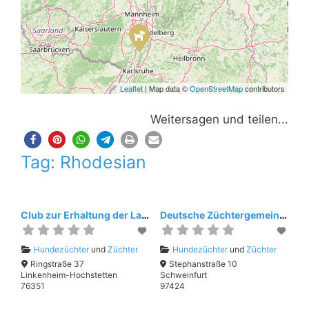
Leaflet
| Map data ©
OpenStreetMap
contributors
Weitersagen und teilen...
Tag: Rhodesian
Club zur Erhaltung der Laufhunde des Südlichen Afrika e.V.
Deutsche Züchtergemeinschaft Rhodesian Ridgeback e.V.
Hundezüchter
und
Züchter
Hundezüchter
und
Züchter
Ringstraße 37
Stephanstraße 10
Linkenheim-Hochstetten
Schweinfurt
76351
97424