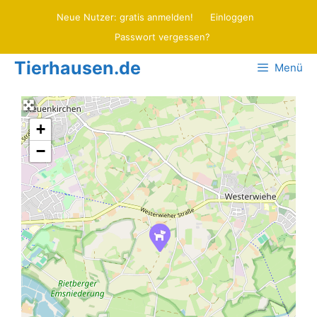
Zum
Neue Nutzer: gratis anmelden!
Einloggen
Inhalt
Passwort vergessen?
springen
Tierhausen.de
Menü
+
−