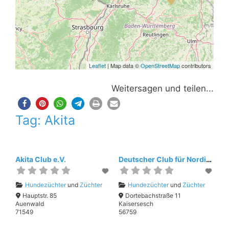
Leaflet
| Map data ©
OpenStreetMap
contributors
Weitersagen und teilen...
Tag: Akita
Akita Club e.V.
Deutscher Club für Nordische Hunde e.V.
Hundezüchter
und
Züchter
Hundezüchter
und
Züchter
Hauptstr. 85
Dortebachstraße 11
Auenwald
Kaisersesch
71549
56759