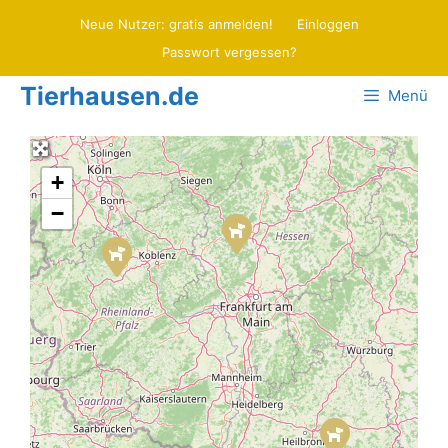
Zum
Neue Nutzer: gratis anmelden!
Einloggen
Inhalt
Passwort vergessen?
springen
Tierhausen.de
Menü
+
−