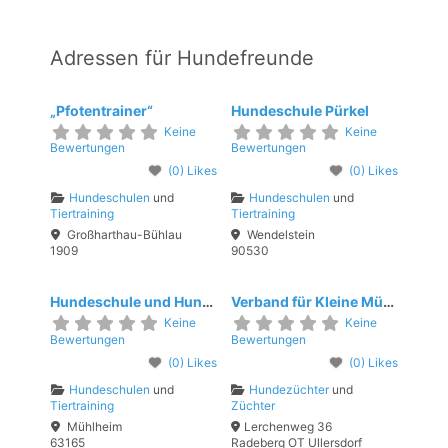
Adressen für Hundefreunde
„Pfotentrainer“
Hundeschule Pürkel
Keine
Keine
Bewertungen
Bewertungen
(0) Likes
(0) Likes
Hundeschulen
und
Hundeschulen
und
Tiertraining
Tiertraining
Großharthau-Bühlau
Wendelstein
1909
90530
Hundeschule und Hundekita 4 Pfoten
Verband für Kleine Münsterländer e.V.
Keine
Keine
Bewertungen
Bewertungen
(0) Likes
(0) Likes
Hundeschulen
und
Hundezüchter
und
Tiertraining
Züchter
Mühlheim
Lerchenweg 36
63165
Radeberg OT Ullersdorf