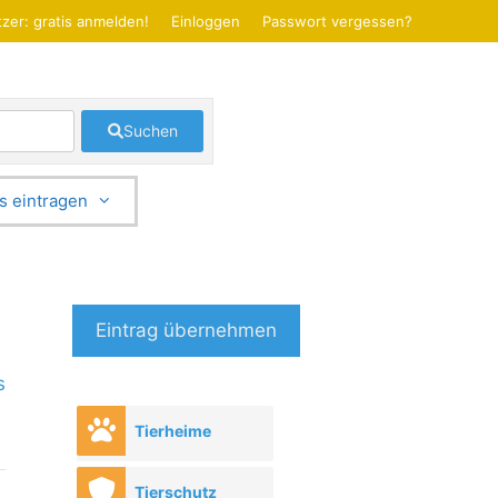
zer: gratis anmelden!
Einloggen
Passwort vergessen?
Suchen
s eintragen
Eintrag übernehmen
s
Tierheime
Tierschutz