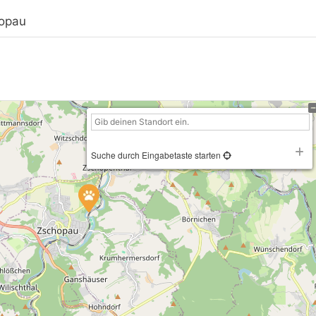
hopau
Suche durch Eingabetaste starten