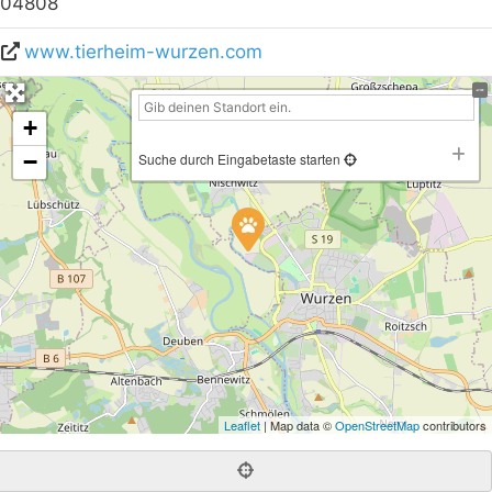
04808
www.tierheim-wurzen.com
+
−
Suche durch Eingabetaste starten
Leaflet
| Map data ©
OpenStreetMap
contributors