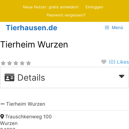
Zum
Neue Nutzer: gratis anmelden!
Einloggen
Inhalt
Passwort vergessen?
springen
Tierhausen.de
Menü
Tierheim Wurzen
(0) Likes
Details
Tierheim Wurzen
Trauschkenweg 100
Wurzen