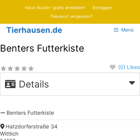
Zum
Neue Nutzer: gratis anmelden!
Einloggen
Inhalt
Passwort vergessen?
springen
Tierhausen.de
Menü
Benters Futterkiste
(0) Likes
Details
Benters Futterkiste
Hatzdorferstraße 34
Wittlich