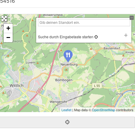
54516
+
−
Suche durch Eingabetaste starten
Leaflet
| Map data ©
OpenStreetMap
contributors