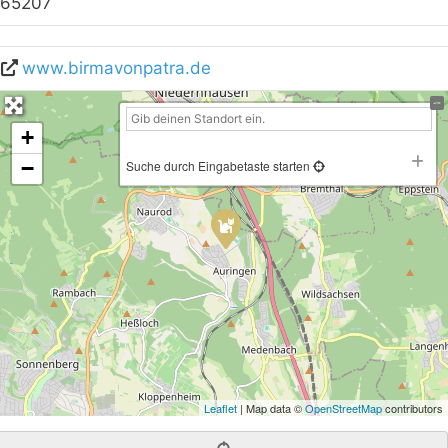
65207
www.birmavonpatra.de
+
−
Suche durch Eingabetaste starten
Leaflet
| Map data ©
OpenStreetMap
contributors