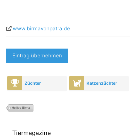
www.birmavonpatra.de
Eintrag übernehmen
Züchter
Katzenzüchter
Heilige Birma
Tiermagazine