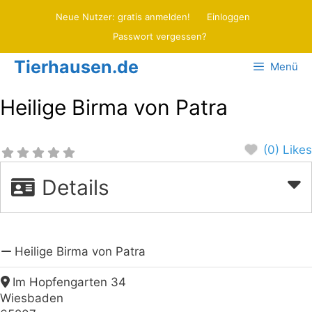
Zum
Neue Nutzer: gratis anmelden!
Einloggen
Inhalt
Passwort vergessen?
springen
Tierhausen.de
Menü
Heilige Birma von Patra
(0) Likes
Details
Heilige Birma von Patra
Im Hopfengarten 34
Wiesbaden