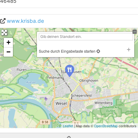
46485
www.krisba.de
+
−
Suche durch Eingabetaste starten
Leaflet
| Map data ©
OpenStreetMap
contributors