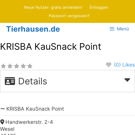
Zum
Neue Nutzer: gratis anmelden!
Einloggen
Inhalt
Passwort vergessen?
springen
Tierhausen.de
Menü
KRISBA KauSnack Point
(0) Likes
Details
KRISBA KauSnack Point
Handwerkerstr. 2-4
Wesel