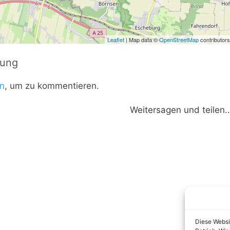
Leaflet
| Map data ©
OpenStreetMap
contributors
tung
n
, um zu kommentieren.
Weitersagen und teilen..
Diese Websi