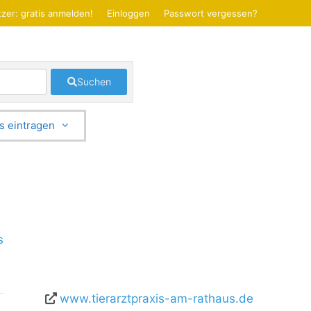
zer: gratis anmelden!
Einloggen
Passwort vergessen?
Suchen
s eintragen
s
www.tierarztpraxis-am-rathaus.de