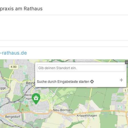
tpraxis am Rathaus
-rathaus.de
Suche durch Eingabetaste starten