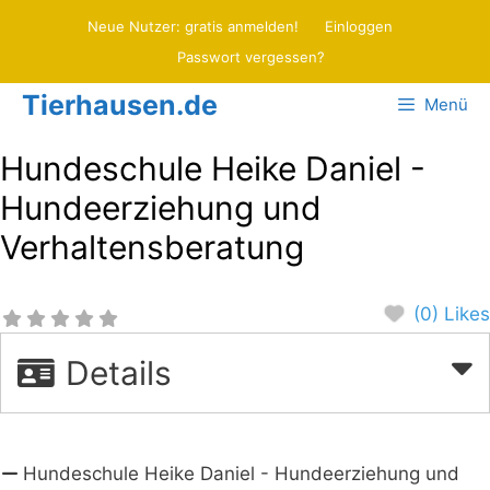
Zum
Neue Nutzer: gratis anmelden!
Einloggen
Inhalt
Passwort vergessen?
springen
Tierhausen.de
Menü
Hundeschule Heike Daniel -
Hundeerziehung und
Verhaltensberatung
(0) Likes
Details
Hundeschule Heike Daniel - Hundeerziehung und