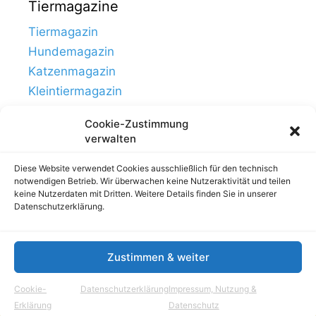
Tiermagazine
Tiermagazin
Hundemagazin
Katzenmagazin
Kleintiermagazin
Cookie-Zustimmung
verwalten
Diese Website verwendet Cookies ausschließlich für den technisch
notwendigen Betrieb. Wir überwachen keine Nutzeraktivität und teilen
keine Nutzerdaten mit Dritten. Weitere Details finden Sie in unserer
Datenschutzerklärung.
Zustimmen & weiter
Links
Impressum, Nutzung & Datenschutz
Cookie-
Datenschutzerklärung
Impressum, Nutzung &
© Tierhausen.de // ein Projekt von
Aloma.de
Erklärung
Datenschutz