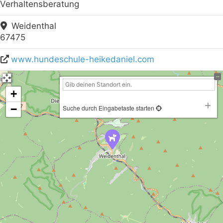
Verhaltensberatung
Weidenthal
67475
www.hundeschule-heikedaniel.com
+
−
Suche durch Eingabetaste starten