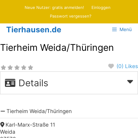
Zum
Neue Nutzer: gratis anmelden!
Einloggen
Inhalt
Passwort vergessen?
springen
Tierhausen.de
Menü
Tierheim Weida/Thüringen
(0) Likes
Details
Tierheim Weida/Thüringen
Karl-Marx-Straße 11
Weida