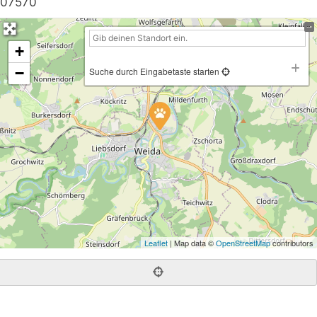
07570
+
−
Suche durch Eingabetaste starten
Leaflet
| Map data ©
OpenStreetMap
contributors