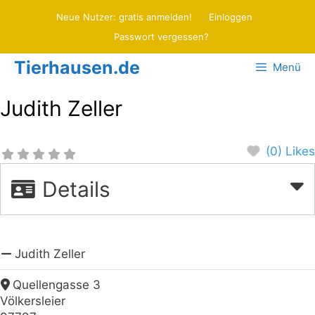
Zum
Neue Nutzer: gratis anmelden!
Einloggen
Inhalt
Passwort vergessen?
springen
Tierhausen.de
Menü
Judith Zeller
(0) Likes
Details
Judith Zeller
Quellengasse 3
Völkersleier