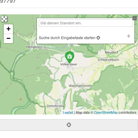
97797
+
−
Suche durch Eingabetaste starten
Leaflet
| Map data ©
OpenStreetMap
contributors