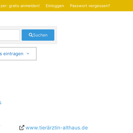
zer: gratis anmelden!
Einloggen
Passwort vergessen?
Suchen
s eintragen
s
www.tierärztin-althaus.de