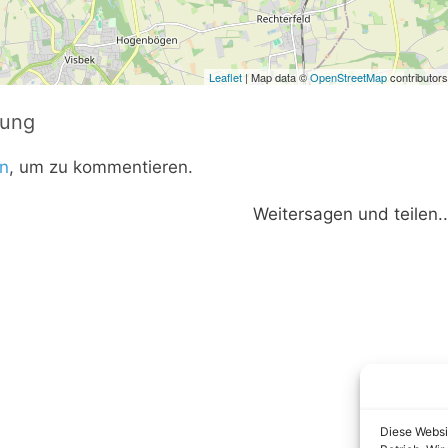
Leaflet
| Map data ©
OpenStreetMap
contributors
tung
n
, um zu kommentieren.
Weitersagen und teilen..
Diese Websi