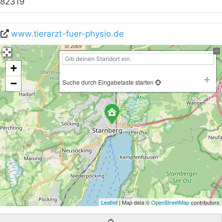
82319
www.tierarzt-fuer-physio.de
+
−
Suche durch Eingabetaste starten
Leaflet
| Map data ©
OpenStreetMap
contributors