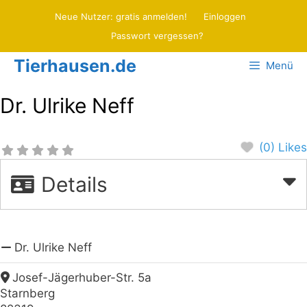
Zum
Neue Nutzer: gratis anmelden!
Einloggen
Inhalt
Passwort vergessen?
springen
Tierhausen.de
Menü
Dr. Ulrike Neff
(0) Likes
Details
Dr. Ulrike Neff
Josef-Jägerhuber-Str. 5a
Starnberg