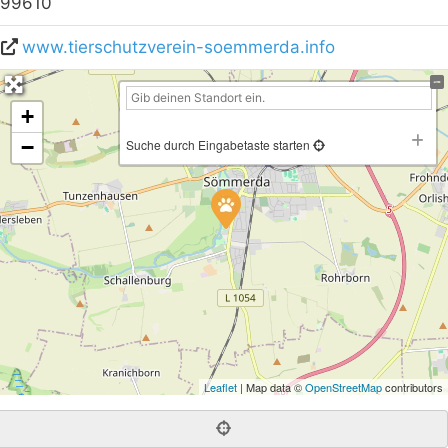
99610
www.tierschutzverein-soemmerda.info
+
−
Suche durch Eingabetaste starten
Leaflet
| Map data ©
OpenStreetMap
contributors