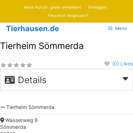
Zum
Neue Nutzer: gratis anmelden!
Einloggen
Inhalt
Passwort vergessen?
springen
Tierhausen.de
Menü
Tierheim Sömmerda
(0) Likes
Details
Tierheim Sömmerda
Wasserweg 9
Sömmerda