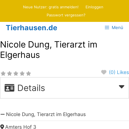
Zum
Neue Nutzer: gratis anmelden!
Einloggen
Inhalt
Passwort vergessen?
springen
Tierhausen.de
Menü
Nicole Dung, Tierarzt im
Elgerhaus
(0) Likes
Details
Nicole Dung, Tierarzt im Elgerhaus
Amters Hof 3