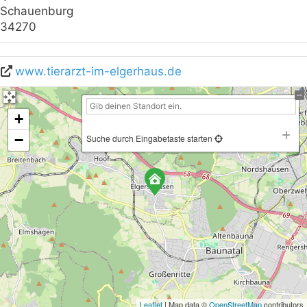
Schauenburg
34270
www.tierarzt-im-elgerhaus.de
+
−
Suche durch Eingabetaste starten
Leaflet
| Map data ©
OpenStreetMap
contributors