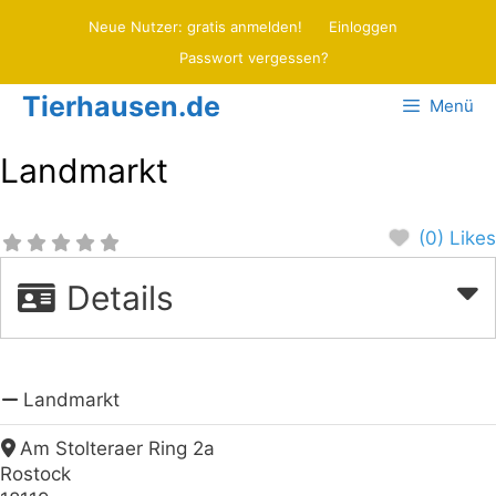
Zum
Neue Nutzer: gratis anmelden!
Einloggen
Inhalt
Passwort vergessen?
springen
Tierhausen.de
Menü
Landmarkt
(0) Likes
Details
Landmarkt
Am Stolteraer Ring 2a
Rostock