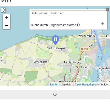
18119
+
−
Suche durch Eingabetaste starten
Leaflet
| Map data ©
OpenStreetMap
contributors