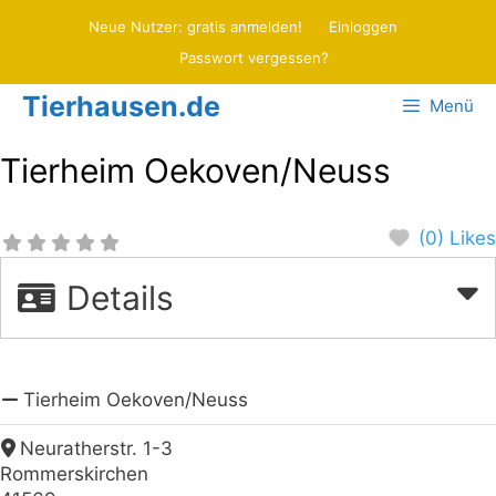
Zum
Neue Nutzer: gratis anmelden!
Einloggen
Inhalt
Passwort vergessen?
springen
Tierhausen.de
Menü
Tierheim Oekoven/Neuss
(0) Likes
Details
Tierheim Oekoven/Neuss
Neuratherstr. 1-3
Rommerskirchen