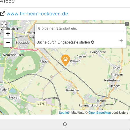
41569
www.tierheim-oekoven.de
+
−
Suche durch Eingabetaste starten
Leaflet
| Map data ©
OpenStreetMap
contributors