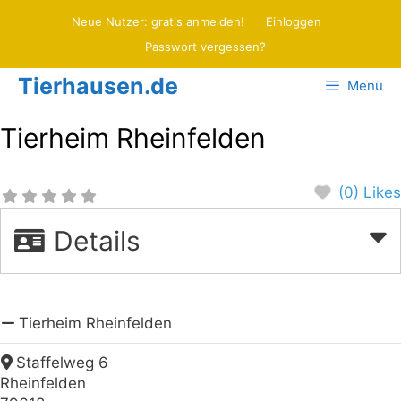
Zum
Neue Nutzer: gratis anmelden!
Einloggen
Inhalt
Passwort vergessen?
springen
Tierhausen.de
Menü
Tierheim Rheinfelden
(0) Likes
Details
Tierheim Rheinfelden
Staffelweg 6
Rheinfelden