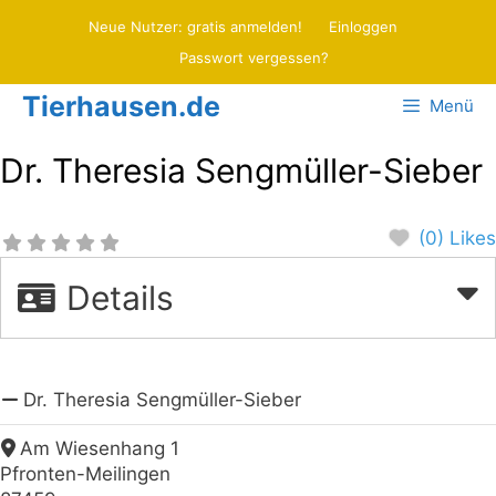
Zum
Neue Nutzer: gratis anmelden!
Einloggen
Inhalt
Passwort vergessen?
springen
Tierhausen.de
Menü
Dr. Theresia Sengmüller-Sieber
(0) Likes
Details
Dr. Theresia Sengmüller-Sieber
Am Wiesenhang 1
Pfronten-Meilingen