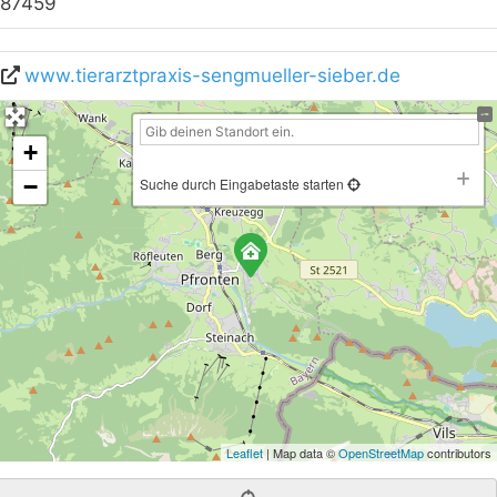
87459
www.tierarztpraxis-sengmueller-sieber.de
+
−
Suche durch Eingabetaste starten
Leaflet
| Map data ©
OpenStreetMap
contributors