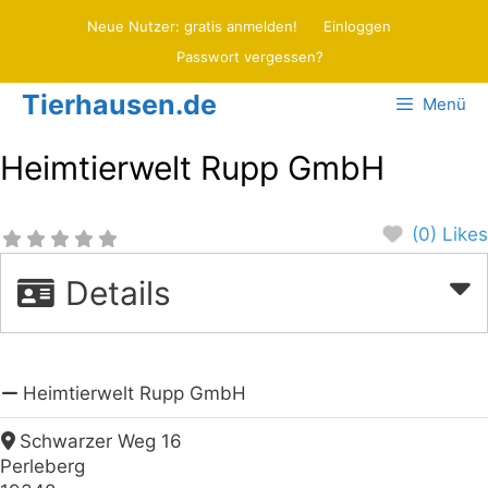
Zum
Neue Nutzer: gratis anmelden!
Einloggen
Inhalt
Passwort vergessen?
springen
Tierhausen.de
Menü
Heimtierwelt Rupp GmbH
(0) Likes
Details
Heimtierwelt Rupp GmbH
Schwarzer Weg 16
Perleberg