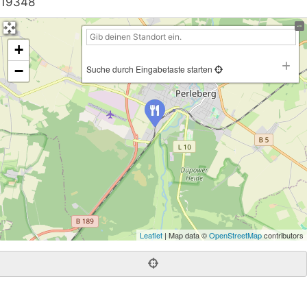
19348
+
−
Suche durch Eingabetaste starten
Leaflet
| Map data ©
OpenStreetMap
contributors