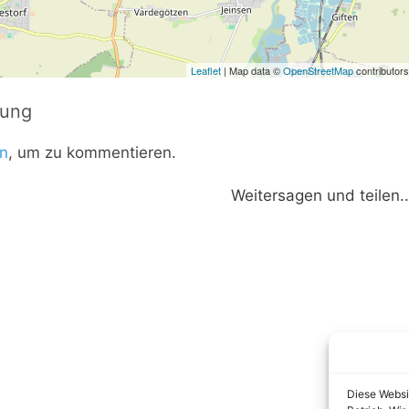
Leaflet
| Map data ©
OpenStreetMap
contributors
tung
n
, um zu kommentieren.
Weitersagen und teilen..
Diese Websi