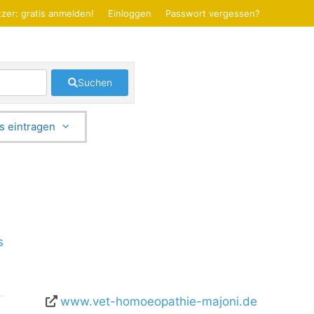
zer: gratis anmelden!
Einloggen
Passwort vergessen?
Suchen
s eintragen
s
www.vet-homoeopathie-majoni.de