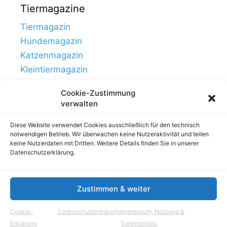
Tiermagazine
Tiermagazin
Hundemagazin
Katzenmagazin
Kleintiermagazin
Cookie-Zustimmung
verwalten
Diese Website verwendet Cookies ausschließlich für den technisch
notwendigen Betrieb. Wir überwachen keine Nutzeraktivität und teilen
keine Nutzerdaten mit Dritten. Weitere Details finden Sie in unserer
Datenschutzerklärung.
Zustimmen & weiter
Links
Impressum, Nutzung & Datenschutz
Cookie-
Datenschutzerklärung
Impressum, Nutzung &
© Tierhausen.de // ein Projekt von
Aloma.de
Erklärung
Datenschutz