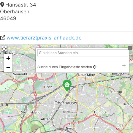
Hansastr. 34
Oberhausen
46049
www.tierarztpraxis-anhaack.de
+
−
Suche durch Eingabetaste starten