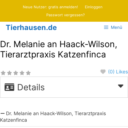
Zum
Neue Nutzer: gratis anmelden!
Einloggen
Inhalt
Passwort vergessen?
springen
Tierhausen.de
Menü
Dr. Melanie an Haack-Wilson,
Tierarztpraxis Katzenfinca
(0) Likes
Details
Dr. Melanie an Haack-Wilson, Tierarztpraxis
Katzenfinca