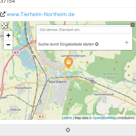
37154
www.Tierheim-Northeim.de
+
−
Suche durch Eingabetaste starten
Leaflet
| Map data ©
OpenStreetMap
contributors