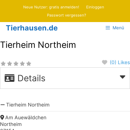
Zum
Neue Nutzer: gratis anmelden!
Einloggen
Inhalt
Passwort vergessen?
springen
Tierhausen.de
Menü
Tierheim Northeim
(0) Likes
Details
Tierheim Northeim
Am Auewäldchen
Northeim