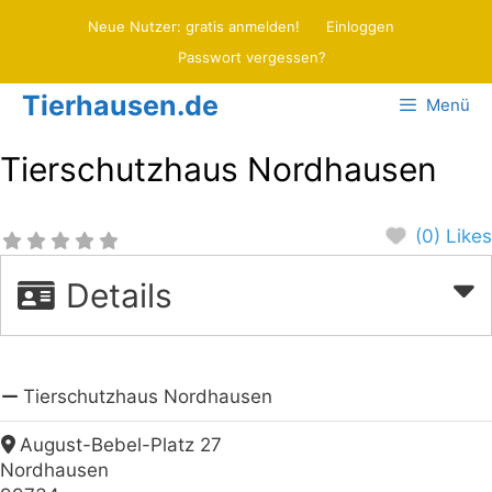
Zum
Neue Nutzer: gratis anmelden!
Einloggen
Inhalt
Passwort vergessen?
springen
Tierhausen.de
Menü
Tierschutzhaus Nordhausen
(0) Likes
Details
Tierschutzhaus Nordhausen
August-Bebel-Platz 27
Nordhausen