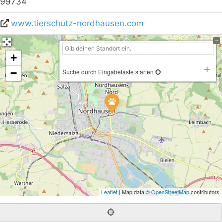
99734
www.tierschutz-nordhausen.com
+
−
Suche durch Eingabetaste starten
Leaflet
| Map data ©
OpenStreetMap
contributors