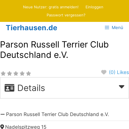
Zum
Neue Nutzer: gratis anmelden!
Einloggen
Inhalt
Passwort vergessen?
springen
Tierhausen.de
Menü
Parson Russell Terrier Club
Deutschland e.V.
(0) Likes
Details
Parson Russell Terrier Club Deutschland e.V.
Nadelspitzweg 15