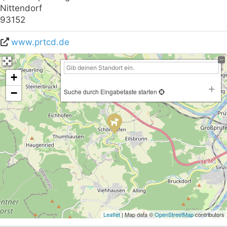
Nittendorf
93152
www.prtcd.de
+
−
Suche durch Eingabetaste starten
Leaflet
| Map data ©
OpenStreetMap
contributors