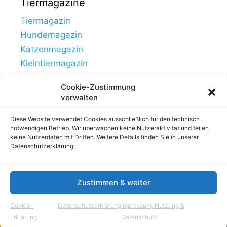
Tiermagazine
Tiermagazin
Hundemagazin
Katzenmagazin
Kleintiermagazin
Cookie-Zustimmung
verwalten
Diese Website verwendet Cookies ausschließlich für den technisch
notwendigen Betrieb. Wir überwachen keine Nutzeraktivität und teilen
keine Nutzerdaten mit Dritten. Weitere Details finden Sie in unserer
Datenschutzerklärung.
Zustimmen & weiter
Links
Impressum, Nutzung & Datenschutz
Cookie-
Datenschutzerklärung
Impressum, Nutzung &
© Tierhausen.de // ein Projekt von
Aloma.de
Erklärung
Datenschutz