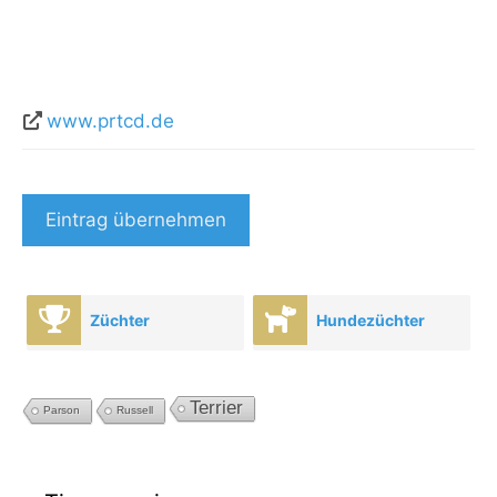
www.prtcd.de
Eintrag übernehmen
Züchter
Hundezüchter
Terrier
Parson
Russell