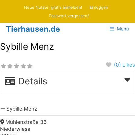
Zum
Neue Nutzer: gratis anmelden!
Einloggen
Inhalt
Passwort vergessen?
springen
Tierhausen.de
Menü
Sybille Menz
(0) Likes
Details
Sybille Menz
Mühlenstraße 36
Niederwiesa