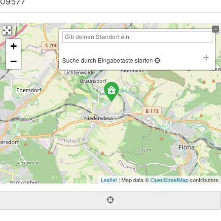
09577
+
−
Suche durch Eingabetaste starten
Leaflet
| Map data ©
OpenStreetMap
contributors