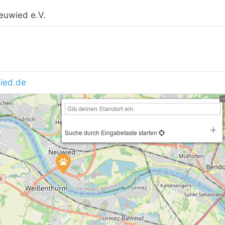
euwied e.V.
ied.de
Suche durch Eingabetaste starten