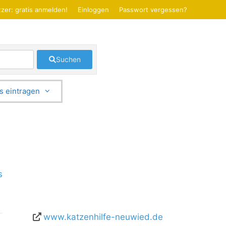
zer: gratis anmelden!
Einloggen
Passwort vergessen?
Suchen
s eintragen
s
www.katzenhilfe-neuwied.de