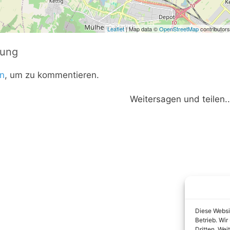
Leaflet
| Map data ©
OpenStreetMap
contributors
tung
n
, um zu kommentieren.
Weitersagen und teilen..
Diese Websi
Betrieb. Wi
Dritten. Wei