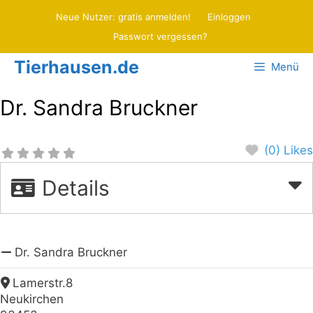
Zum
Neue Nutzer: gratis anmelden!
Einloggen
Inhalt
Passwort vergessen?
springen
Tierhausen.de
Menü
Dr. Sandra Bruckner
(0) Likes
Details
Dr. Sandra Bruckner
Lamerstr.8
Neukirchen