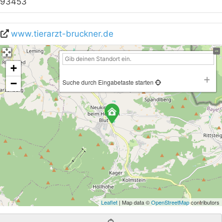
93453
www.tierarzt-bruckner.de
+
−
Suche durch Eingabetaste starten
Leaflet
| Map data ©
OpenStreetMap
contributors