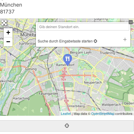
München
81737
+
−
Suche durch Eingabetaste starten
Leaflet
| Map data ©
OpenStreetMap
contributors