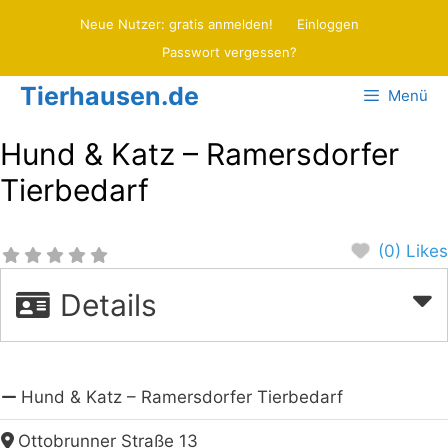
Zum
Neue Nutzer: gratis anmelden!
Einloggen
Inhalt
Passwort vergessen?
springen
Tierhausen.de
Menü
Hund & Katz – Ramersdorfer
Tierbedarf
(0) Likes
Details
Hund & Katz – Ramersdorfer Tierbedarf
Ottobrunner Straße 13