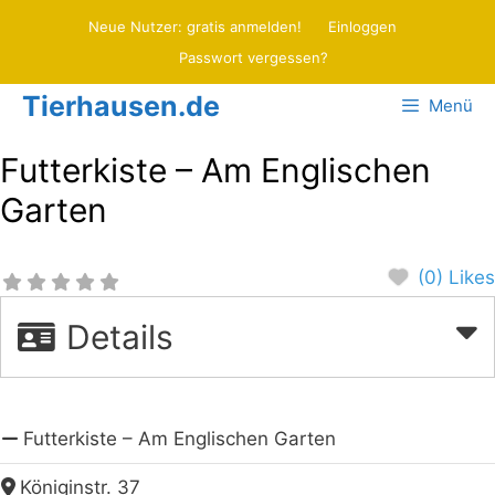
Zum
Neue Nutzer: gratis anmelden!
Einloggen
Inhalt
Passwort vergessen?
springen
Tierhausen.de
Menü
Futterkiste – Am Englischen
Garten
(0) Likes
Details
Futterkiste – Am Englischen Garten
Königinstr. 37