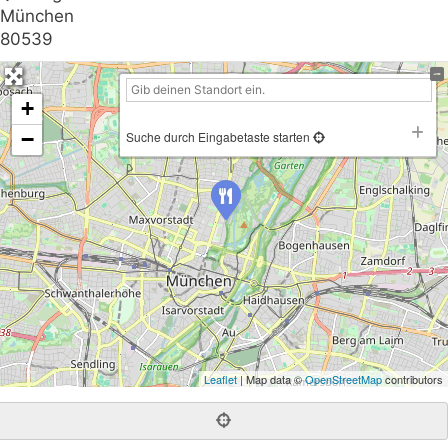
München
80539
+
−
Suche durch Eingabetaste starten
Leaflet
| Map data ©
OpenStreetMap
contributors