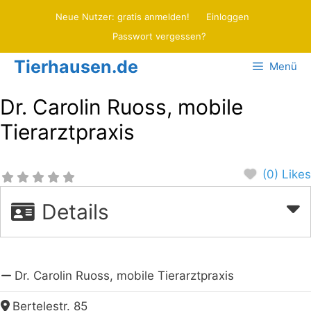
Zum
Neue Nutzer: gratis anmelden!
Einloggen
Inhalt
Passwort vergessen?
springen
Tierhausen.de
Menü
Dr. Carolin Ruoss, mobile
Tierarztpraxis
(0) Likes
Details
Dr. Carolin Ruoss, mobile Tierarztpraxis
Bertelestr. 85