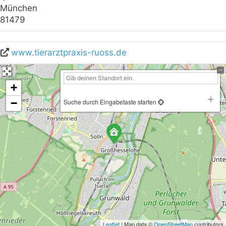
München
81479
www.tierarztpraxis-ruoss.de
+
−
Suche durch Eingabetaste starten
Leaflet
| Map data ©
OpenStreetMap
contributors