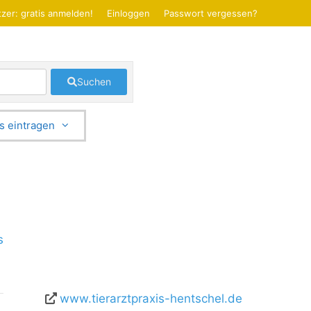
zer: gratis anmelden!
Einloggen
Passwort vergessen?
Suchen
s eintragen
s
www.tierarztpraxis-hentschel.de