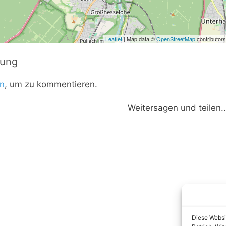
Leaflet
| Map data ©
OpenStreetMap
contributors
tung
n
, um zu kommentieren.
Weitersagen und teilen..
Diese Websi