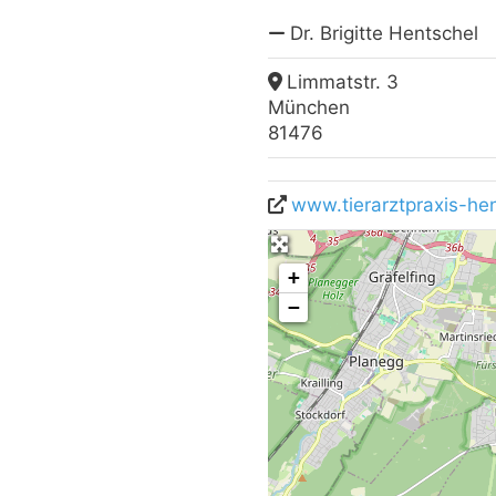
Dr. Brigitte Hentschel
Limmatstr. 3
München
81476
www.tierarztpraxis-he
+
−