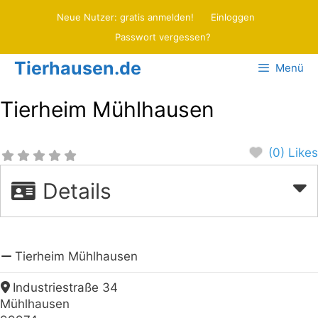
Zum
Neue Nutzer: gratis anmelden!
Einloggen
Inhalt
Passwort vergessen?
springen
Tierhausen.de
Menü
Tierheim Mühlhausen
(0) Likes
Details
Tierheim Mühlhausen
Industriestraße 34
Mühlhausen