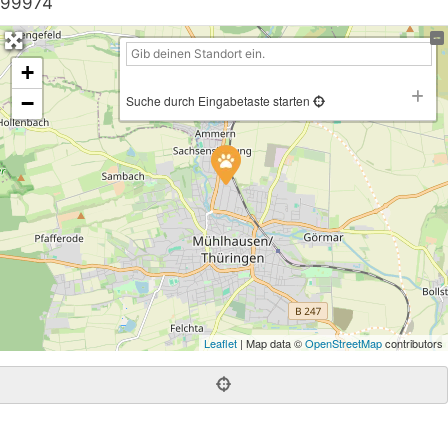
99974
+
−
Suche durch Eingabetaste starten
Leaflet
| Map data ©
OpenStreetMap
contributors