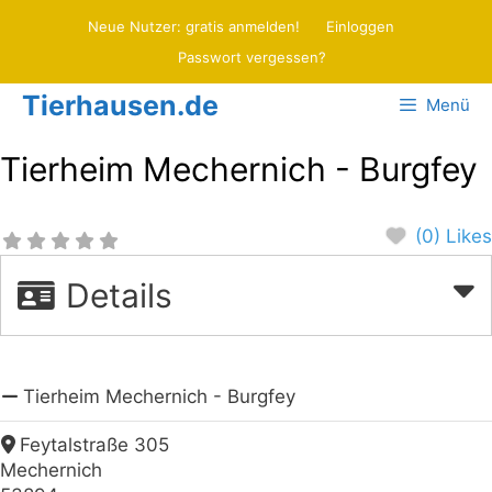
Zum
Neue Nutzer: gratis anmelden!
Einloggen
Inhalt
Passwort vergessen?
springen
Tierhausen.de
Menü
Tierheim Mechernich - Burgfey
(0) Likes
Details
Tierheim Mechernich - Burgfey
Feytalstraße 305
Mechernich