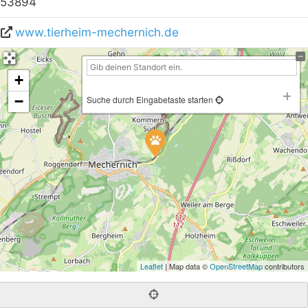
53894
www.tierheim-mechernich.de
+
−
Suche durch Eingabetaste starten
Leaflet
| Map data ©
OpenStreetMap
contributors