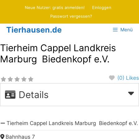
Zum
Neue Nutzer: gratis anmelden!
Einloggen
Inhalt
Passwort vergessen?
springen
Tierhausen.de
Menü
Tierheim Cappel Landkreis
Marburg  Biedenkopf e.V.
(0) Likes
Details
Tierheim Cappel Landkreis Marburg  Biedenkopf e.V.
Bahnhaus 7