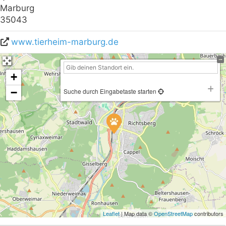
Marburg
35043
www.tierheim-marburg.de
+
−
Suche durch Eingabetaste starten
Leaflet
| Map data ©
OpenStreetMap
contributors