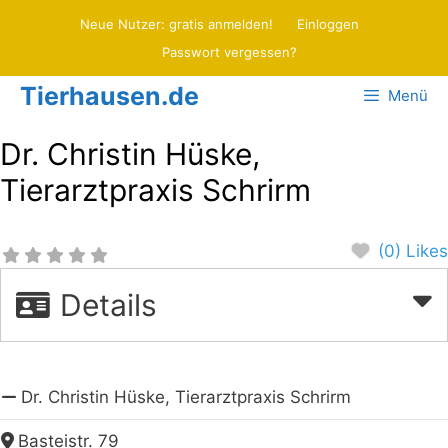
Zum
Neue Nutzer: gratis anmelden!
Einloggen
Inhalt
Passwort vergessen?
springen
Tierhausen.de
Menü
Dr. Christin Hüske,
Tierarztpraxis Schrirm
(0) Likes
Details
Dr. Christin Hüske, Tierarztpraxis Schrirm
Basteistr. 79