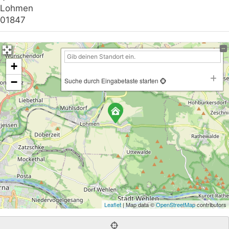
Lohmen
01847
+
−
Suche durch Eingabetaste starten
Leaflet
| Map data ©
OpenStreetMap
contributors