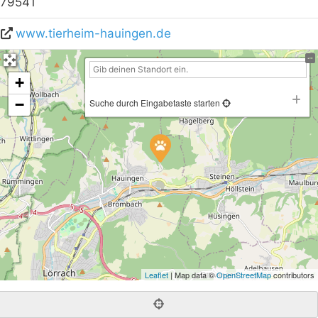
79541
www.tierheim-hauingen.de
+
−
Suche durch Eingabetaste starten
Leaflet
| Map data ©
OpenStreetMap
contributors