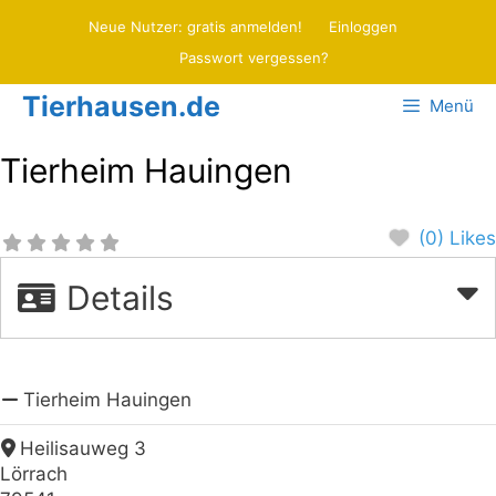
Zum
Neue Nutzer: gratis anmelden!
Einloggen
Inhalt
Passwort vergessen?
springen
Tierhausen.de
Menü
Tierheim Hauingen
(0) Likes
Details
Tierheim Hauingen
Heilisauweg 3
Lörrach