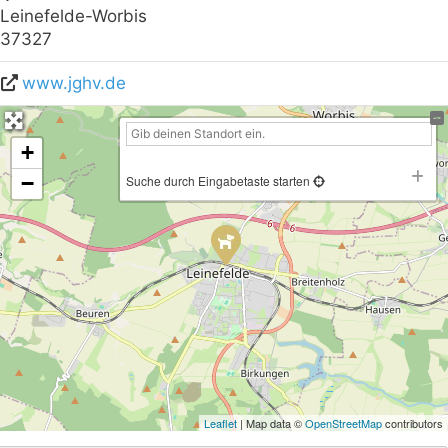
Leinefelde-Worbis
37327
www.jghv.de
+
−
Suche durch Eingabetaste starten
Leaflet
| Map data ©
OpenStreetMap
contributors