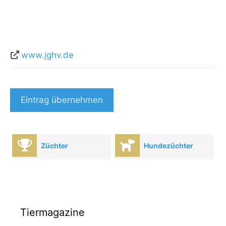
www.jghv.de
Eintrag übernehmen
Züchter
Hundezüchter
Tiermagazine