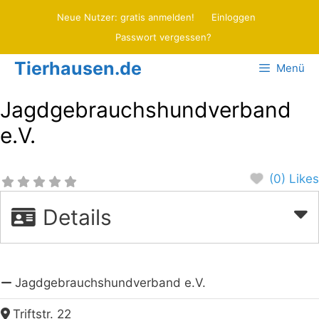
Zum
Neue Nutzer: gratis anmelden!
Einloggen
Inhalt
Passwort vergessen?
springen
Tierhausen.de
Menü
Jagdgebrauchshundverband
e.V.
(0) Likes
Details
Jagdgebrauchshundverband e.V.
Triftstr. 22