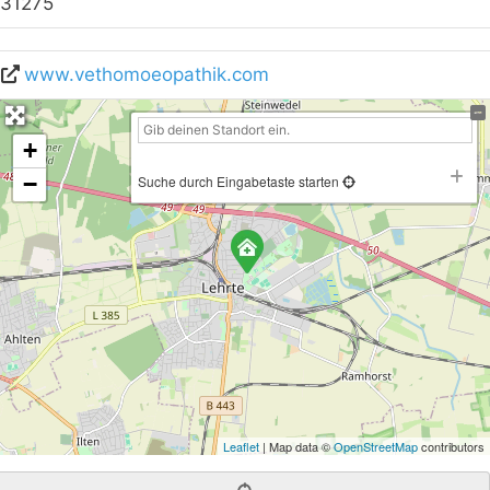
31275
www.vethomoeopathik.com
+
−
Suche durch Eingabetaste starten
Leaflet
| Map data ©
OpenStreetMap
contributors