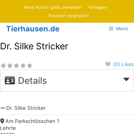
Zum
Neue Nutzer: gratis anmelden!
Einloggen
Inhalt
Passwort vergessen?
springen
Tierhausen.de
Menü
Dr. Silke Stricker
(0) Likes
Details
Dr. Silke Stricker
Am Parkschlösschen 1
Lehrte