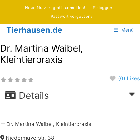
Zum
Neue Nutzer: gratis anmelden!
Einloggen
Inhalt
Passwort vergessen?
springen
Tierhausen.de
Menü
Dr. Martina Waibel,
Kleintierpraxis
(0) Likes
Details
Dr. Martina Waibel, Kleintierpraxis
Niedermayerstr. 38