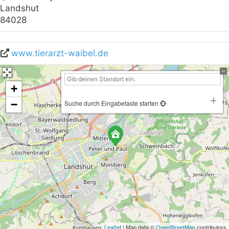
Landshut
84028
www.tierarzt-waibel.de
+
−
Suche durch Eingabetaste starten
Leaflet
| Map data ©
OpenStreetMap
contributors