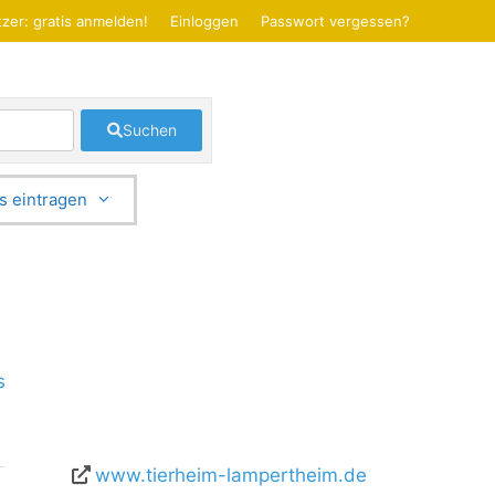
zer: gratis anmelden!
Einloggen
Passwort vergessen?
Suchen
s eintragen
s
www.tierheim-lampertheim.de