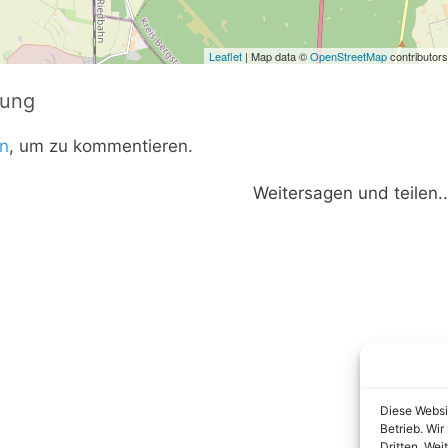
Leaflet
| Map data ©
OpenStreetMap
contributors
tung
n
, um zu kommentieren.
Weitersagen und teilen..
Diese Websi
Betrieb. Wi
Dritten. Wei