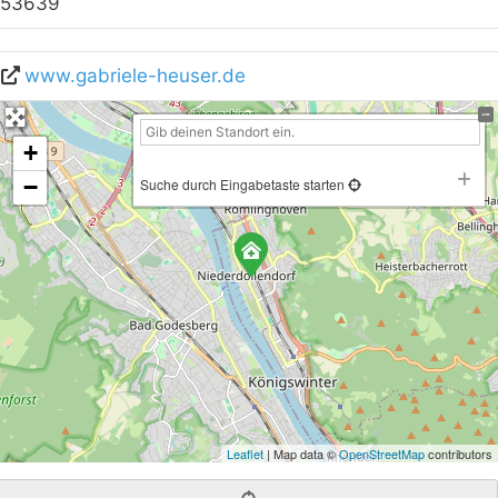
53639
www.gabriele-heuser.de
+
−
Suche durch Eingabetaste starten
Leaflet
| Map data ©
OpenStreetMap
contributors