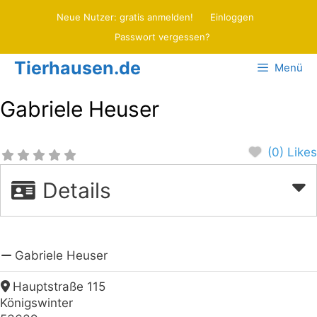
Zum
Neue Nutzer: gratis anmelden!
Einloggen
Inhalt
Passwort vergessen?
springen
Tierhausen.de
Menü
Gabriele Heuser
(0) Likes
Details
Gabriele Heuser
Hauptstraße 115
Königswinter