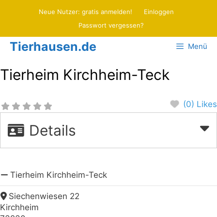
Zum
Neue Nutzer: gratis anmelden!
Einloggen
Inhalt
Passwort vergessen?
springen
Tierhausen.de
Menü
Tierheim Kirchheim-Teck
(0) Likes
Details
Tierheim Kirchheim-Teck
Siechenwiesen 22
Kirchheim